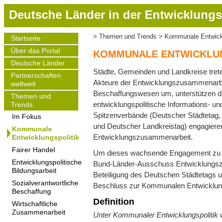
D
Deutsche Länder in der Entwicklungs
i
r
Themen und Trends
Kommunale Entwickl
Startseite
Pfadnavigation
e
Main
Über das Portal
navigation
k
KOMMUNALE ENTWICKLUN
t
Deutsche Länder
Städte, Gemeinden und Landkreise tret
z
Partnerschaften
Akteure der Entwicklungszusammenarbe
weltweit
u
Beschaffungswesen um, unterstützen de
m
Themen und
entwicklungspolitische Informations- u
Trends
I
Spitzenverbände (Deutscher Städtetag
Im Fokus
n
und Deutscher Landkreistag) engagiere
h
Kommunale
Entwicklungszusammenarbeit.
Entwicklungspolitik
a
Fairer Handel
l
Um dieses wachsende Engagement zu w
t
Entwicklungspolitische
Bund-Länder-Ausschuss Entwicklungsz
Bildungsarbeit
Beteiligung des Deutschen Städtetags 
Sozialverantwortliche
Beschluss zur Kommunalen Entwicklung
Beschaffung
Definition
Wirtschaftliche
Zusammenarbeit
Unter Kommunaler Entwicklungspolitik 