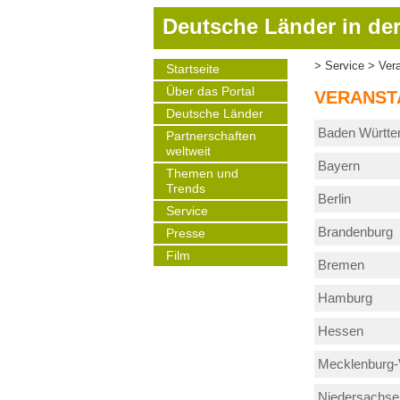
D
Deutsche Länder in der
i
r
Service
Ver
Startseite
Pfadnavigat
e
Main
Über das Portal
navigation
k
VERANST
t
Deutsche Länder
Baden Württ
z
Partnerschaften
weltweit
u
Bayern
m
Themen und
Trends
I
Berlin
Service
n
Brandenburg
h
Presse
a
Film
Bremen
l
t
Hamburg
Hessen
Mecklenburg
Niedersachse