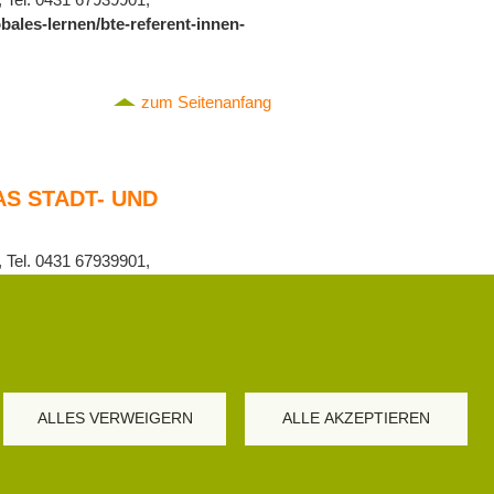
bales-lernen/bte-referent-innen-
zum Seitenanfang
AS STADT- UND
, Tel. 0431 67939901,
kunftsfaehiges-
rismusmarketing
zum Seitenanfang
ALLES VERWEIGERN
ALLE AKZEPTIEREN