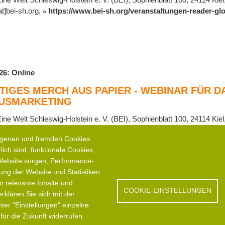
t]bei-sh.org,
https://www.bei-sh.org/veranstaltungen-reader-glo
26: Online
IGES MERCH AUS PAPIER - WEBINAR FÜR D
USMARKETING
Eine Welt Schleswig-Holstein e. V. (BEI), Sophienblatt 100, 24114 Kiel
t]bei-sh.org,
https://www.bei-sh.org/veranstaltungen-reader-zu
eigenen und fremden Cookies:
/nachhaltiges-merch-aus-papier-webinar-fuer-das-stadt-und-tou
ich sind; funktionale Cookies,
 Website sorgen; Performance-
ung der Website und Statistiken
 relevante Inhalte und
COOKIE-EINSTELLUNGEN
lären Sie sich mit der
ter "Einstellungen" einzelne
ür die Zukunft widerrufen.