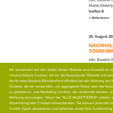
Martin.Weber[a
treffen-8
Weiterlesen
25. August 20
NACHHALT
TOURISM
Info: Bündnis 
Martin.Weber[a
Wir verwenden auf den Seiten dieser Website eine Auswahl an 
wirtschaften
Unverzichtbare Cookies, die für die Nutzung der Website erforderl
Weiterlesen
die für eine bessere Benutzerfreundlichkeit bei der Nutzung der
Cookies, die wir verwenden, um aggregierte Daten über die Nutz
zu generieren; und Marketing-Cookies, die verwendet werden, um
Werbung anzuzeigen. Wenn Sie "ALLE AKZEPTIEREN" wählen, erk
Verwendung aller Cookies einverstanden. Sie können jederzeit un
Cookie-Typen akzeptieren und ablehnen sowie Ihre Zustimmung f
Footer
Kontakt
Impressum
Datenschutz
Sitemap