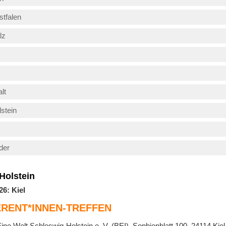
tfalen
lz
lt
stein
der
Holstein
26: Kiel
ERENT*INNEN-TREFFEN
Eine Welt Schleswig-Holstein e. V. (BEI), Sophienblatt 100, 24114 Kiel