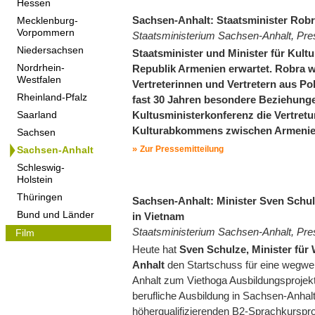
Hessen
Sachsen-Anhalt: Staatsminister Robr
Mecklenburg-
Vorpommern
Staatsministerium Sachsen-Anhalt, Pre
Niedersachsen
Staatsminister und Minister für Kultu
Republik Armenien erwartet. Robra wi
Nordrhein-
Westfalen
Vertreterinnen und Vertretern aus Po
Rheinland-Pfalz
fast 30 Jahren besondere Beziehunge
Kultusministerkonferenz die Vertret
Saarland
Kulturabkommens zwischen Armenie
Sachsen
Zur Pressemitteilung
Sachsen-Anhalt
Schleswig-
Holstein
Thüringen
Sachsen-Anhalt: Minister Sven Schu
Bund und Länder
in Vietnam
Staatsministerium Sachsen-Anhalt, Pre
Film
Heute hat
Sven Schulze, Minister für
Anhalt
den Startschuss für eine wegwe
Anhalt zum Viethoga Ausbildungsprojekt
berufliche Ausbildung in Sachsen-Anhalt
höherqualifizierenden B2-Sprachkurspro