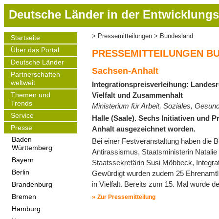
D
Deutsche Länder in der Entwicklungs
i
r
Pressemitteilungen
Bundesland
Startseite
Pfadnavigation
e
Main
Über das Portal
navigation
k
PRESSEMITTEILUNGEN B
t
Deutsche Länder
Sachsen-Anhalt
z
Partnerschaften
weltweit
Integrationspreisverleihung: Landes
u
Vielfalt und Zusammenhalt
m
Themen und
Trends
Ministerium für Arbeit, Soziales, Gesund
I
Service
n
Halle (Saale). Sechs Initiativen und 
h
Presse
Anhalt ausgezeichnet worden.
a
Baden
Bei einer Festveranstaltung haben die Be
Württemberg
l
Antirassismus, Staatsministerin Natali
t
Bayern
Staatssekretärin Susi Möbbeck, Integra
Berlin
Gewürdigt wurden zudem 25 Ehrenamtlic
in Vielfalt. Bereits zum 15. Mal wurde 
Brandenburg
Bremen
Zur Pressemitteilung
Hamburg