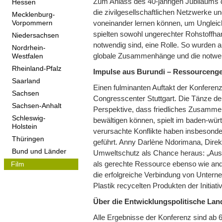
Zum Anlass des 40-jährigen Jubiläums 
Hessen
die zivilgesellschaftlichen Netzwerke u
Mecklenburg-
voneinander lernen können, um Unglei
Vorpommern
spielten sowohl ungerechter Rohstoffha
Niedersachsen
notwendig sind, eine Rolle. So wurden 
Nordrhein-
globale Zusammenhänge und die notwend
Westfalen
Rheinland-Pfalz
Impulse aus Burundi – Ressourcenger
Saarland
Einen fulminanten Auftakt der Konferenz
Sachsen
Congresscenter Stuttgart. Die Tänze de
Sachsen-Anhalt
Perspektive, dass friedliches Zusamme
Schleswig-
bewältigen können, spielt im baden-wür
Holstein
verursachte Konflikte haben insbesonder
Thüringen
geführt. Anny Darlène Ndorimana, Direkt
Bund und Länder
Umweltschutz als Chance heraus: „Aus 
als gerechte Ressource ebenso wie ande
Film
die erfolgreiche Verbindung von Untern
Plastik recycelten Produkten der Initia
Über die Entwicklungspolitische La
Alle Ergebnisse der Konferenz sind ab 