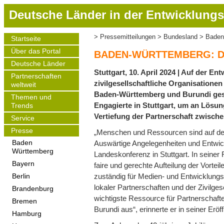
D
Deutsche Länder in der Entwicklungs
i
r
Pressemitteilungen
Bundesland
Baden
Startseite
Pfadnavigation
e
Main
Über das Portal
navigation
k
BADEN-WÜRTTEMBERG: D
t
Deutsche Länder
Stuttgart, 10. April 2024 | Auf der E
z
Partnerschaften
zivilgesellschaftliche Organisation
weltweit
u
Baden-Württemberg und Burundi gesp
m
Themen und
Engagierte in Stuttgart, um an Lösu
Trends
I
Vertiefung der Partnerschaft zwisc
Service
n
h
Presse
„Menschen und Ressourcen sind auf der We
a
Auswärtige Angelegenheiten und Entwic
Baden
Württemberg
l
Landeskonferenz in Stuttgart. In seiner
t
Bayern
faire und gerechte Aufteilung der Vorte
zuständig für Medien- und Entwicklungsp
Berlin
lokaler Partnerschaften und der Zivilge
Brandenburg
wichtigste Ressource für Partnerscha
Bremen
Burundi aus“, erinnerte er in seiner Erö
Hamburg