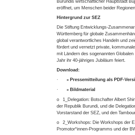
Burundis wirtschaftlicher Hauptstadt Bu
eröffnet, um Menschen beider Region
Hintergrund zur SEZ
Die Stiftung Entwicklungs-Zusammenar
Württemberg für globale Zusammenhänge 
global verantwortliches Handeln und zeig
fördert und vernetzt private, kommunale
mit Ländern des sogenannten Globalen S
Jahr ihr 40-jähriges Jubiläum feiert.
Download:
·
Pressemitteilung als PDF-Vers
·
Bildmaterial
o 1_Delegation: Botschafter Albert Shi
der Republik Burundi, und die Delegatio
Vorstarstand der SEZ, und den Tambouri
o 2_Workshops: Die Workshops der Ent
Promotor*innen-Programms und der BW-B