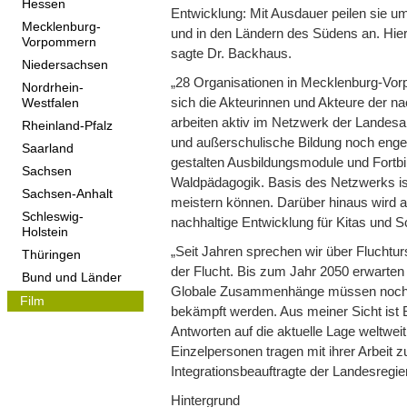
Hessen
Entwicklung: Mit Ausdauer peilen sie um
Mecklenburg-
und in den Ländern des Südens an. Hier
Vorpommern
sagte Dr. Backhaus.
Niedersachsen
„28 Organisationen in Mecklenburg-Vorp
Nordrhein-
sich die Akteurinnen und Akteure der nac
Westfalen
arbeiten aktiv im Netzwerk der Landesa
Rheinland-Pfalz
und außerschulische Bildung noch en
Saarland
gestalten Ausbildungsmodule und Fortbi
Sachsen
Waldpädagogik. Basis des Netzwerks is
Sachsen-Anhalt
meistern können. Darüber hinaus wird a
Schleswig-
nachhaltige Entwicklung für Kitas und 
Holstein
„Seit Jahren sprechen wir über Fluchtur
Thüringen
der Flucht. Bis zum Jahr 2050 erwarten
Bund und Länder
Globale Zusammenhänge müssen noch me
Film
bekämpft werden. Aus meiner Sicht ist 
Antworten auf die aktuelle Lage weltweit
Einzelpersonen tragen mit ihrer Arbeit 
Integrationsbeauftragte der Landesregi
Hintergrund