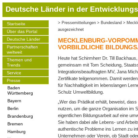
D
Deutsche Länder in der Entwicklungs
i
r
Pressemitteilungen
Bundesland
Meckle
Startseite
Pfadnavigation
e
Main
ausgezeichnet
Über das Portal
navigation
k
t
Deutsche Länder
MECKLENBURG-VORPOMME
z
VORBILDLICHE BILDUNGS
Partnerschaften
weltweit
u
Heute hat Schirmherr Dr. Till Backhaus
m
Themen und
gemeinsam mit Tom Scheidung, Staatsse
Trends
I
Integrationsbeauftragten MV, Jana Mich
Service
n
Zertifikate teilgenommen. Damit werden
h
Presse
für Nachhaltigkeit im lebenslangen Lern
a
Baden
Schulz Umweltbildung.
Württemberg
l
t
Bayern
„Wer das Prädikat erhält, beweist, dass
nutzen, um die ganze Organisation im Si
Berlin
eigentlichen Bildungsarbeit auf eine umw
Brandenburg
Sie haben dabei alle Lebens- und Arbeits
Bremen
authentische Probleme ins Lernen zu int
Hamburg
Unternehmen oder Verein, ob Stadt oder Do