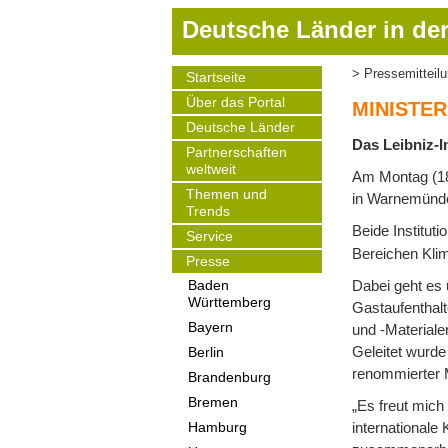
D
Deutsche Länder in der
i
r
Pressemitteil
Startseite
Pfadnavigat
e
Main
Über das Portal
navigation
k
MINISTER
t
Deutsche Länder
Das Leibniz-I
z
Partnerschaften
weltweit
u
Am Montag (18.
m
Themen und
in Warnemünde 
Trends
I
Beide Institut
Service
n
Bereichen Kli
h
Presse
a
Dabei geht es
Baden
Württemberg
l
Gastaufenthal
t
Bayern
und -Materiale
Geleitet wurde
Berlin
renommierter 
Brandenburg
Bremen
„Es freut mich
internationale
Hamburg