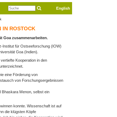
Suche
English
ck
 IN ROSTOCK
ität Goa zusammenarbeiten.
-Institut für Ostseeforschung (IOW)
versität Goa (Indien).
ertiefte Kooperation in den
nterzeichnet.
ie eine Förderung von
ustausch von Forschungsergebnissen
al Bhaskara Menon, selbst ein
ewinnen konnte. Wissenschaft ist auf
nn die klügsten Köpfe