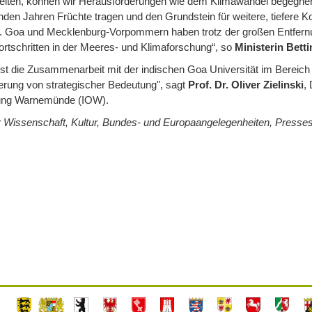
ten, können wir Herausforderungen wie dem Klimawandel begegnen. I
en Jahren Früchte tragen und den Grundstein für weitere, tiefere K
n. Goa und Mecklenburg-Vorpommern haben trotz der großen Entfern
ortschritten in der Meeres- und Klimaforschung“, so
Ministerin Betti
ist die Zusammenarbeit mit der indischen Goa Universität im Berei
sierung von strategischer Bedeutung", sagt
Prof. Dr. Oliver Zielinski
, 
ung Warnemünde (IOW).
r Wissenschaft, Kultur, Bundes- und Europaangelegenheiten, Presses