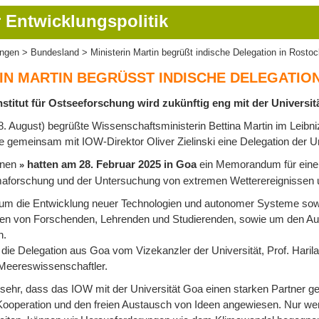
 Entwicklungspolitik
ungen
Bundesland
Ministerin Martin begrüßt indische Delegation in Rosto
ion
IN MARTIN BEGRÜSST INDISCHE DELEGATION
nstitut für Ostseeforschung wird zukünftig eng mit der Univers
 August) begrüßte Wissenschaftsministerin Bettina Martin im Leibniz
gemeinsam mit IOW-Direktor Oliver Zielinski eine Delegation der Uni
ionen
hatten am 28. Februar 2025 in Goa
ein Memorandum für eine v
maforschung und der Untersuchung von extremen Wetterereignissen u
 um die Entwicklung neuer Technologien und autonomer Systeme sow
ten von Forschenden, Lehrenden und Studierenden, sowie um den A
n.
 die Delegation aus Goa vom Vizekanzler der Universität, Prof. Haril
Meereswissenschaftler.
 sehr, dass das IOW mit der Universität Goa einen starken Partner g
 Kooperation und den freien Austausch von Ideen angewiesen. Nur we