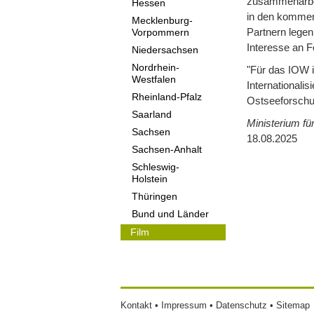
zusammenarbei
Hessen
in den kommend
Mecklenburg-
Partnern lege
Vorpommern
Interesse an F
Niedersachsen
Nordrhein-
"Für das IOW 
Westfalen
Internationali
Rheinland-Pfalz
Ostseeforsch
Saarland
Ministerium fü
Sachsen
18.08.2025
Sachsen-Anhalt
Schleswig-
Holstein
Thüringen
Bund und Länder
Film
Footer
Kontakt
Impressum
Datenschutz
Sitemap