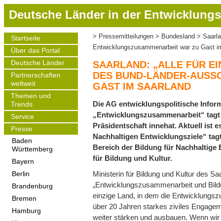
D
Deutsche Länder in der Entwicklungs
i
r
Pressemitteilungen
Bundesland
Saarla
Startseite
Pfadnavigation
e
Main
Entwicklungszusammenarbeit war zu Gast i
Über das Portal
navigation
k
t
Deutsche Länder
SAARLAND: „ALLE FÜR EI
z
DES BUND-LÄNDER-AUSS
Partnerschaften
weltweit
u
GAST IM SAARLAND
m
Themen und
Die AG entwicklungspolitische Info
Trends
I
„Entwicklungszusammenarbeit“ tagt e
Service
n
Präsidentschaft innehat. Aktuell ist 
h
Presse
Nachhaltigen Entwicklungsziele“ tag
a
Baden
Bereich der Bildung für Nachhaltige 
Württemberg
l
für Bildung und Kultur.
t
Bayern
Ministerin für Bildung und Kultur des Sa
Berlin
„Entwicklungszusammenarbeit und Bildun
Brandenburg
einzige Land, in dem die Entwicklungsz
Bremen
über 20 Jahren starkes ziviles Engagem
Hamburg
weiter stärken und ausbauen. Wenn wir 