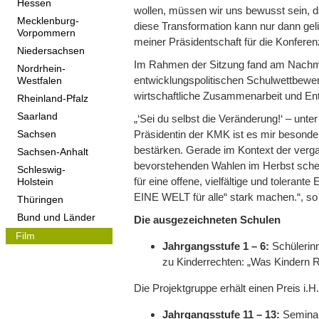
Hessen
wollen, müssen wir uns bewusst sein, 
Mecklenburg-
diese Transformation kann nur dann geli
Vorpommern
meiner Präsidentschaft für die Konferen
Niedersachsen
Im Rahmen der Sitzung fand am Nachmit
Nordrhein-
entwicklungspolitischen Schulwettbewerb
Westfalen
wirtschaftliche Zusammenarbeit und En
Rheinland-Pfalz
Saarland
„‘Sei du selbst die Veränderung!‘ – unt
Präsidentin der KMK ist es mir besonde
Sachsen
bestärken. Gerade im Kontext der verg
Sachsen-Anhalt
bevorstehenden Wahlen im Herbst schein
Schleswig-
für eine offene, vielfältige und tolerant
Holstein
EINE WELT für alle“ stark machen.“, so 
Thüringen
Bund und Länder
Die ausgezeichneten Schulen
Film
Jahrgangsstufe 1 – 6:
Schülerin
zu Kinderrechten: „Was Kindern R
Die Projektgruppe erhält einen Preis i.H
Jahrgangsstufe 11 – 13:
Seminar