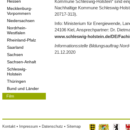
Kommune Schleswig-Holstein“ sind eing
Hessen
Nachhaltige Kommune Schleswig-Holste
Mecklenburg-
Vorpommern
20717-313).
Niedersachsen
Info: Ministerium für Energiewende, La
Nordrhein-
24106 Kiel, Ansprechpartner: Dr. Dietma
Westfalen
www.schleswig-holstein.de/DE/Fachin
Rheinland-Pfalz
Informationsstelle Bildungsauftrag Nor
Saarland
21.12.2020
Sachsen
Sachsen-Anhalt
Schleswig-
Holstein
Thüringen
Bund und Länder
Film
Footer
Kontakt
Impressum
Datenschutz
Sitemap