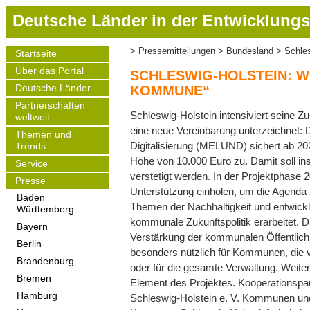
D
Deutsche Länder in der Entwicklungs
i
r
Pressemitteilungen
Bundesland
Schles
Startseite
Pfadnavigation
e
Main
Über das Portal
navigation
k
SCHLESWIG-HOLSTEIN: 
t
Deutsche Länder
KOMMUNE“
z
Partnerschaften
Schleswig-Holstein intensiviert seine
weltweit
u
eine neue Vereinbarung unterzeichnet: 
m
Themen und
Digitalisierung (MELUND) sichert ab 202
Trends
I
Höhe von 10.000 Euro zu. Damit soll i
Service
n
verstetigt werden. In der Projektphase
h
Presse
Unterstützung einholen, um die Agenda 
a
Baden
Themen der Nachhaltigkeit und entwickl
Württemberg
l
kommunale Zukunftspolitik erarbeitet.
t
Bayern
Verstärkung der kommunalen Öffentlichke
Berlin
besonders nützlich für Kommunen, die vo
Brandenburg
oder für die gesamte Verwaltung. Weite
Bremen
Element des Projektes. Kooperationspa
Hamburg
Schleswig-Holstein e. V. Kommunen un