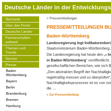
D
Deutsche Länder in der Entwicklungs
i
r
Pressemitteilungen
Startseite
Pfadnavigation
e
Main
Über das Portal
navigation
k
PRESSEMITTEILUNGEN B
t
Deutsche Länder
Baden-Württemberg
z
Partnerschaften
weltweit
Landesregierung legt Indikatorenberi
u
Staatsministerium Baden-Württemberg
m
Themen und
Trends
I
Die Landesregierung hat heute den „
I
Service
n
in Baden-Württemberg
“ veröffentlich
h
Presse
gesellschaftlichen Bereichen, wie sich
a
Baden
„Den abstrakten Begriff der Nachhaltigke
Württemberg
l
regelmäßig messen und so überprüfen“, 
t
Bayern
Nachhaltigkeitsprozesses ist es von zen
Berlin
die …
Brandenburg
Zur Pressemitteilung
Bremen
Hamburg