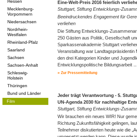
Hessen
Eine-Welt-Preis 2016 feierlich verlieh
Stuttgart, Stiftung Entwicklungs-Zusa
Mecklenburg-
Vorpommern
Beeindruckendes Engagement für Gerech
Niedersachsen
verliehen
Nordrhein-
Die Stiftung Entwicklungs-Zusammenarb
Westfalen
250 Gästen aus Politik, Gesellschaft u
Rheinland-Pfalz
Sparkassenakademie Stuttgart verliehe
Saarland
Veranstaltung war Landtagspräsidentin 
den drei Kategorien Kinder und Jugend
Sachsen
Entwicklungspolitische Bildungsarbeit 
Sachsen-Anhalt
Zur Pressemitteilung
Schleswig-
Holstein
Thüringen
Bund und Länder
Jeder trägt Verantwortung - 5. Stut
Film
UN-Agenda 2030 für nachhaltige Ent
Stuttgart, Stiftung Entwicklungs-Zusa
Wir brauchen ein neues WIR! Nur gemein
Richtung Zukunftsfähigkeit gelingen, lau
Teilnehmer diskutierten heute wie die „
umgesetzt werden kann. Diese wurde im