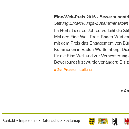
Eine-Welt-Preis 2016 - Bewerbungsfri
Stiftung Entwicklungs-Zusammenarbei
Im Herbst dieses Jahres verleiht die 
Mal den Eine-Welt-Preis Baden-Württem
mit dem Preis das Engagement von Bürger
Kommunen in Baden-Württemberg. Diese 
für die Eine Welt und zur Verbesserung
Bewerbungsfrist wurde verlängert: Bis
Zur Pressemitteilung
E
« An
Seitennummerierung
r
s
t
e
Footer
Kontakt
Impressum
Datenschutz
Sitemap
S
menu
e